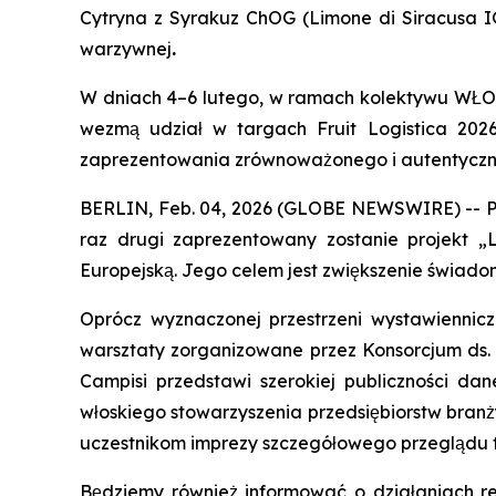
Cytryna z Syrakuz ChOG (Limone di Siracusa IG
warzywnej
.
W dniach 4–6 lutego, w ramach kolektywu WŁOCHY
wezmą udział w targach Fruit Logistica 202
zaprezentowania zrównoważonego i autentyczne
BERLIN, Feb. 04, 2026 (GLOBE NEWSWIRE) -- Pod
raz drugi zaprezentowany zostanie projekt 
Europejską. Jego celem jest zwiększenie świado
Oprócz wyznaczonej przestrzeni wystawiennicz
warsztaty zorganizowane przez Konsorcjum ds. 
Campisi przedstawi szerokiej publiczności da
włoskiego stowarzyszenia przedsiębiorstw bran
uczestnikom imprezy szczegółowego przeglądu 
Będziemy również informować o działaniach re