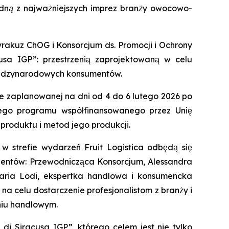
jedną z najważniejszych imprez branży owocowo-
yrakuz ChOG i Konsorcjum ds. Promocji i Ochrony
sa IGP”: przestrzenią zaprojektowaną w celu
międzynarodowych konsumentów.
e zaplanowanej na dni od 4 do 6 lutego 2026 po
iego programu współfinansowanego przez Unię
produktu i metod jego produkcji.
w strefie wydarzeń Fruit Logistica odbędą się
egentów: Przewodnicząca Konsorcjum, Alessandra
 Daria Lodi, ekspertka handlowa i konsumencka
 celu dostarczenie profesjonalistom z branży i
niu handlowym.
i Siracusa IGP”, którego celem jest nie tylko