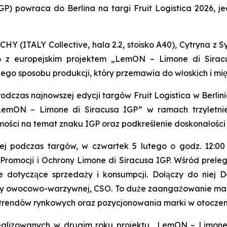
P) powraca do Berlina na targi Fruit Logistica 2026, 
 (ITALY Collective, hala 2.2, stoisko A40), Cytryna z S
6 z europejskim projektem „LemON – Limone di Siracu
go sposobu produkcji, który przemawia do włoskich i 
czas najnowszej edycji targów Fruit Logistica w Berlini
„LemON – Limone di Siracusa IGP” w ramach trzyletn
mości na temat znaku IGP oraz podkreślenie doskonałości 
ej podczas targów, w czwartek 5 lutego o godz. 12:00 
Promocji i Ochrony Limone di Siracusa IGP. Wśród prel
ne dotyczące sprzedaży i konsumpcji. Dołączy do niej
ży owocowo-warzywnej, CSO. To duże zaangażowanie ma na
trendów rynkowych oraz pozycjonowania marki w otocze
alizowanych w drugim roku projektu „LemON – Limone d