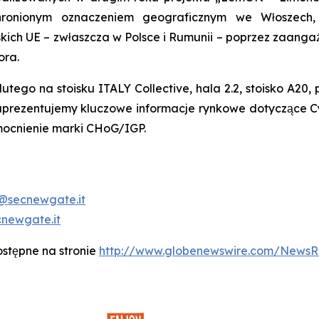
hronionym oznaczeniem geograficznym we Włoszech, 
ich UE – zwłaszcza w Polsce i Rumunii – poprzez zaanga
ora.
go na stoisku ITALY Collective, hala 2.2, stoisko A20, p
 zaprezentujemy kluczowe informacje rynkowe dotyczące C
zmocnienie marki CHoG/IGP.
@secnewgate.it
cnewgate.it
ostępne na stronie
http://www.globenewswire.com/News