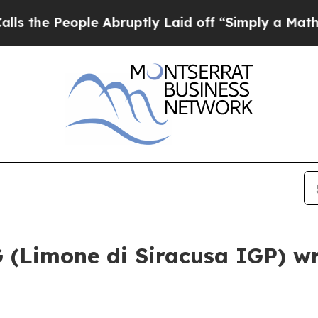
e People Abruptly Laid off “Simply a Math Prob
(Limone di Siracusa IGP) wr