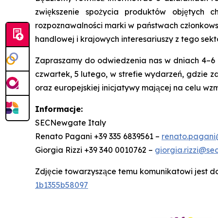
zwiększenie spożycia produktów objętych c
rozpoznawalności marki w państwach członkowsk
handlowej i krajowych interesariuszy z tego sekt
Zapraszamy do odwiedzenia nas w dniach 4–6 lute
czwartek, 5 lutego, w strefie wydarzeń, gdzie
oraz europejskiej inicjatywy mającej na celu w
Informacje:
SECNewgate Italy
Renato Pagani +39 335 6839561 –
renato.pagani
Giorgia Rizzi +39 340 0010762 –
giorgia.rizzi@se
Zdjęcie towarzyszące temu komunikatowi jest d
1b1355b58097