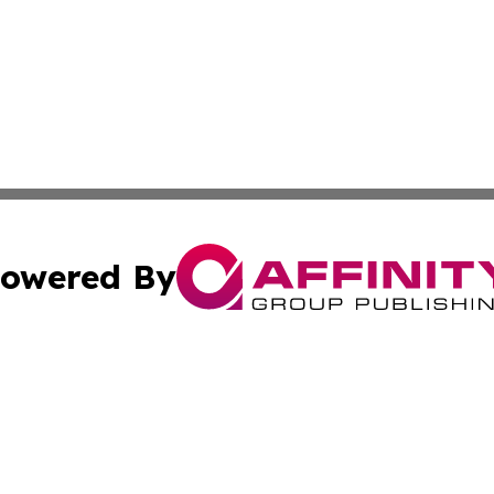
owered By
ubmit Press Release
Terms & Conditions
Copyright/DMCA
. dba Affinity Group Publishing & Montserrat Business Ne
Cookie Settings / Your Privacy Choices