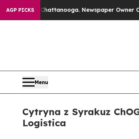
haos in Chattanooga. Newspaper Owner Calls th
AGP PICKS
Menu
Cytryna z Syrakuz ChOG 
Logistica