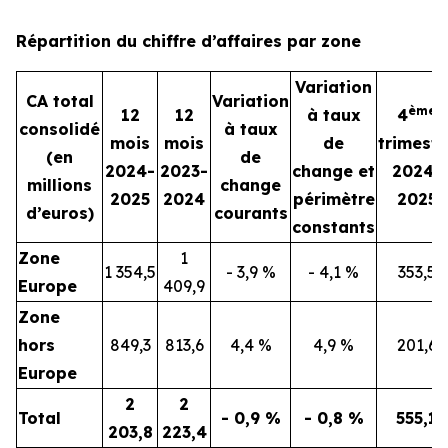
Répartition du chiffre d’affaires par zone
Variation
CA total
Variation
ème
12
12
à taux
4
consolidé
à taux
mois
mois
de
trimestr
(en
de
2024-
2023-
change et
2024-
millions
change
2025
2024
périmètre
2025
d’euros)
courants
constants
Zone
1
1 354,5
- 3,9 %
- 4,1 %
353,5
Europe
409,9
Zone
hors
849,3
813,6
4,4 %
4,9 %
201,6
Europe
2
2
Total
- 0,9 %
- 0,8 %
555,1
203,8
223,4