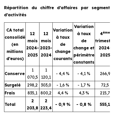
Répartition du chiffre d’affaires par segment
d’activités
Variation
CA total
Variation
ème
12
12
à taux
4
consolidé
à taux
mois
mois
de
trimestr
(en
de
2024-
2023-
change et
2024-
millions
change
2025
2024
périmètre
2025
d’euros)
courants
constants
1
1
Conserve
- 4,4 %
- 4,1 %
266,9
070,5
120,1
Surgelé
298,2
303,0
- 1,6 %
- 1,7 %
72,5
Frais
835,1
800,2
4,4 %
4,3 %
215,7
2
2
Total
- 0,9 %
- 0,8 %
555,1
203,8
223,4