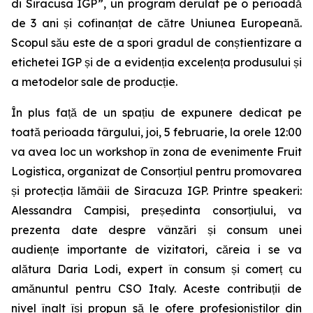
di Siracusa IGP”, un program derulat pe o perioadă
de 3 ani și cofinanțat de către Uniunea Europeană.
Scopul său este de a spori gradul de conștientizare a
etichetei IGP și de a evidenția excelența produsului și
a metodelor sale de producție.
În plus față de un spațiu de expunere dedicat pe
toată perioada târgului, joi, 5 februarie, la orele 12:00
va avea loc un workshop în zona de evenimente Fruit
Logistica, organizat de Consorțiul pentru promovarea
și protecția lămâii de Siracuza IGP. Printre speakeri:
Alessandra Campisi, președinta consorțiului, va
prezenta date despre vânzări și consum unei
audiențe importante de vizitatori, căreia i se va
alătura Daria Lodi, expert în consum și comerț cu
amănuntul pentru CSO Italy. Aceste contribuții de
nivel înalt își propun să le ofere profesioniștilor din