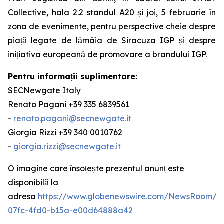
Collective, hala 2.2 standul A20 și joi, 5 februarie în
zona de evenimente, pentru perspective cheie despre
piață legate de lămâia de Siracuza IGP și despre
inițiativa europeană de promovare a brandului IGP.
Pentru informații suplimentare:
SECNewgate Italy
Renato Pagani +39 335 6839561
-
renato.pagani@secnewgate.it
Giorgia Rizzi +39 340 0010762
-
giorgia.rizzi@secnewgate.it
O imagine care însoțește prezentul anunț este
disponibilă la
adresa
https://www.globenewswire.com/NewsRoom/A
07fc-4fd0-b15a-e00d64888a42