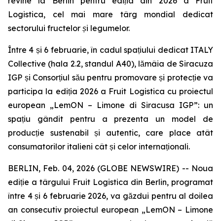
revine la Berlin pentru ediția din 2026 a Fruit
Logistica, cel mai mare târg mondial dedicat
sectorului fructelor și legumelor.
Între 4 și 6 februarie, în cadul spațiului dedicat ITALY
Collective (hala 2.2, standul A40), lămâia de Siracuza
IGP și Consorțiul său pentru promovare și protecție va
participa la ediția 2026 a Fruit Logistica cu proiectul
european „LemON – Limone di Siracusa IGP”: un
spațiu gândit pentru a prezenta un model de
producție sustenabil și autentic, care place atât
consumatorilor italieni cât și celor internaționali.
BERLIN, Feb. 04, 2026 (GLOBE NEWSWIRE) -- Noua
ediție a târgului Fruit Logistica din Berlin, programat
între 4 și 6 februarie 2026, va găzdui pentru al doilea
an consecutiv proiectul european „LemON – Limone