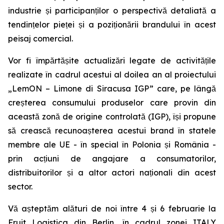
industrie și participanților o perspectivă detaliată a
tendințelor pieței și a poziționării brandului în acest
peisaj comercial.
Vor fi împărtășite actualizări legate de activitățile
realizate în cadrul acestui al doilea an al proiectului
„LemON – Limone di Siracusa IGP” care, pe lângă
creșterea consumului produselor care provin din
această zonă de origine controlată (IGP), își propune
să crească recunoașterea acestui brand în statele
membre ale UE - în special în Polonia și România -
prin acțiuni de angajare a consumatorilor,
distribuitorilor și a altor actori naționali din acest
sector.
Vă așteptăm alături de noi între 4 și 6 februarie la
Fruit Logistica din Berlin, în cadrul zonei ITALY