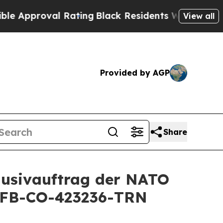
proval Rating
Black Residents Warned of Abusive 
View all
Provided by AGP
Share
klusivauftrag der NATO
 IFB-CO-423236-TRN