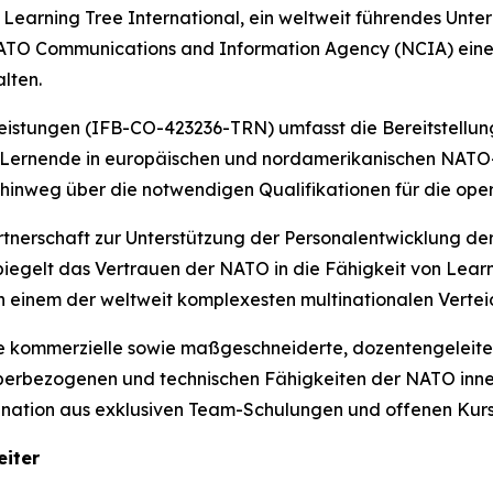
rning Tree International, ein weltweit führendes Unte
NATO Communications and Information Agency (NCIA) eine
lten.
istungen (IFB-CO-423236-TRN) umfasst die Bereitstellung 
0 Lernende in europäischen und nordamerikanischen NATO-E
hinweg über die notwendigen Qualifikationen für die opera
artnerschaft zur Unterstützung der Personalentwicklung d
iegelt das Vertrauen der NATO in die Fähigkeit von Learni
in einem der weltweit komplexesten multinationalen Vertei
e kommerzielle sowie maßgeschneiderte, dozentengeleite
cyberbezogenen und technischen Fähigkeiten der NATO inne
bination aus exklusiven Team-Schulungen und offenen Kur
iter