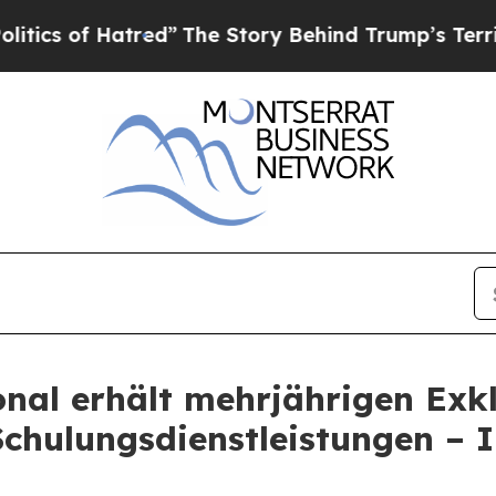
of Hatred”
The Story Behind Trump’s Terrible Ap
onal erhält mehrjährigen Ex
Schulungsdienstleistungen –