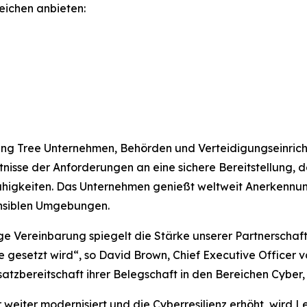
eichen anbieten:
rning Tree Unternehmen, Behörden und Verteidigungseinric
ntnisse der Anforderungen an eine sichere Bereitstellung, 
 Fähigkeiten. Das Unternehmen genießt weltweit Anerkennun
ensiblen Umgebungen.
e Vereinbarung spiegelt die Stärke unserer Partnerschaft 
gesetzt wird“, so David Brown, Chief Executive Officer vo
atzbereitschaft ihrer Belegschaft in den Bereichen Cyber, 
eiter modernisiert und die Cyberresilienz erhöht, wird Lea