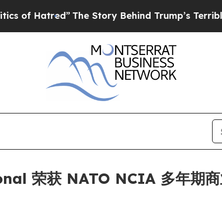
f Hatred”
The Story Behind Trump’s Terrible App
national 荣获 NATO NCIA 多