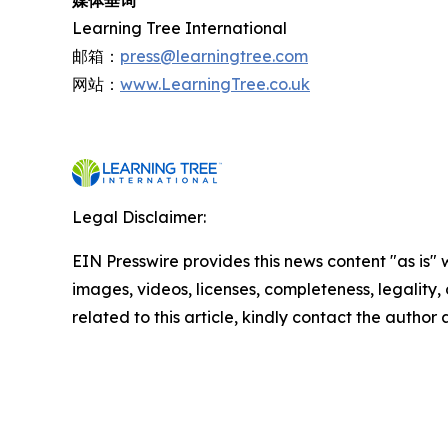
媒体垂询
Learning Tree International
邮箱：
press@learningtree.com
网站：
www.LearningTree.co.uk
Legal Disclaimer:
EIN Presswire provides this news content "as is" 
images, videos, licenses, completeness, legality, o
related to this article, kindly contact the author